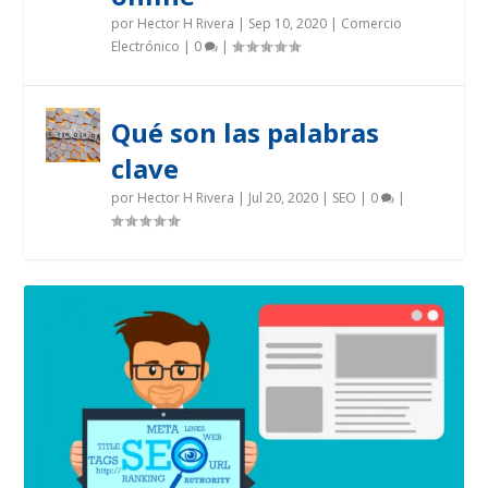
por
Hector H Rivera
|
Sep 10, 2020
|
Comercio
Electrónico
|
0
|
Qué son las palabras
clave
por
Hector H Rivera
|
Jul 20, 2020
|
SEO
|
0
|